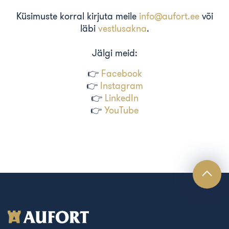
Küsimuste korral kirjuta meile
info@aufort.ee
või
läbi
vestlusakna
.
Jälgi meid:
👉
Facebook
👉
Instagram
👉
LinkedIn
👉
YouTube